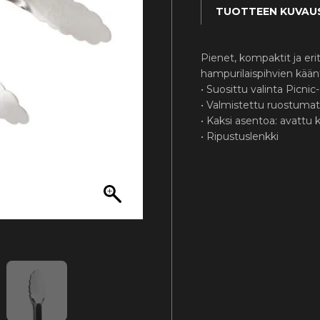
TUOTTEEN KUVAU
Pienet, kompaktit ja eri
hampurilaispihvien kää
• Suosittu valinta Picni
• Valmistettu ruostuma
• Kaksi asentoa: avattu k
• Ripustuslenkki