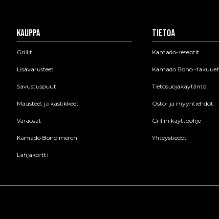
Kauppa
Tietoa
Grillit
Kamado-reseptit
Lisävarusteet
Kamado Bono -takuue
Savustuspuut
Tietosuojakäytäntö
Mausteet ja kastikkeet
Osto- ja myyntiehdot
Varaosat
Grillin käyttöohje
Kamado Bono merch
Yhteystiedot
Lahjakortti