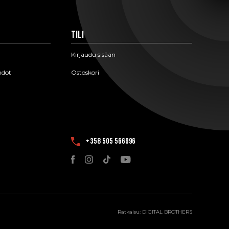
Tili
Kirjaudu sisään
hdot
Ostoskori
+358 505 566996
Ratkaisu:
DIGITAL BROTHERS