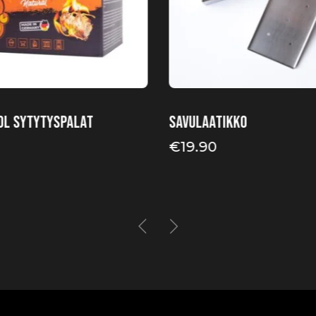
ol sytytyspalat
Savulaatikko
€
19.90