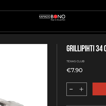
Grillipihti 34
TEXAS CLUB
€
7.90
Grillipihti
34
cm
määrä