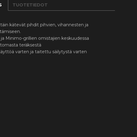
S
TUOTETIEDOT
ttäin kätevät pihdit pihvien, vihannesten ja
ntämiseen.
c- ja Minimo-grillien omistajien keskuudessa
ttomasta teräksestä
äyttöä varten ja taitettu säilytystä varten