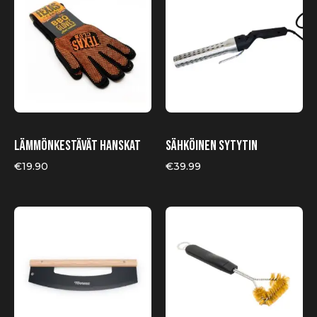
Lämmönkestävät hanskat
Sähköinen sytytin
€
19.90
€
39.99