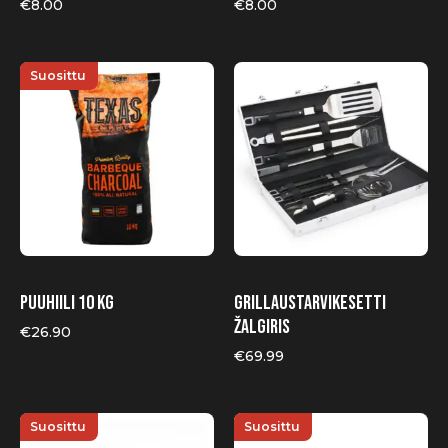
€
8.00
€
8.00
Suosittu
Puuhiili 10 kg
Grillaustarvikesetti
Žalgiris
€
26.90
€
69.99
Suosittu
Suosittu