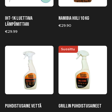
IHT-1K luettava
Namibia Hiili 10 kg
lämpömittari
€
29.90
€
29.99
Suosittu
Puhdistusaine vettä
Grillin puhdistusaineet