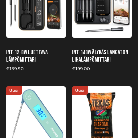
INT-12-BW luettava
INT-14BW älykäs langaton
lämpömittari
lihalämpömittari
€
139.90
€
199.00
Uusi
Uusi