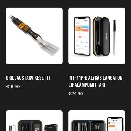
Grillaustarvikesetti
INT-11P-B älykäs langaton
lihalämpömittari
€
18.90
€
74.90