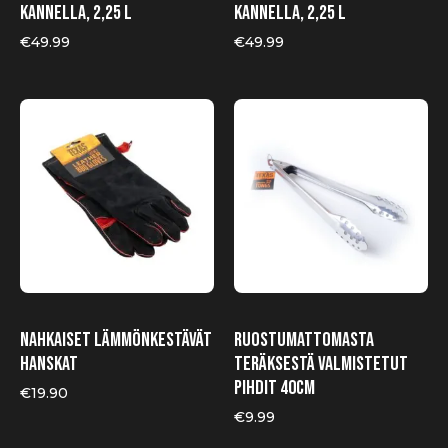
kannella, 2,25 l
kannella, 2,25 l
€
49.99
€
49.99
Nahkaiset lämmönkestävät
Ruostumattomasta
hanskat
teräksestä valmistetut
pihdit 40cm
€
19.90
€
9.99