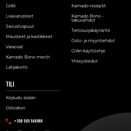
Grillit
Kamado-reseptit
Lisävarusteet
Kamado Bono -
takuuehdot
Savustuspuut
Tietosuojakäytäntö
Mausteet ja kastikkeet
Osto- ja myyntiehdot
Varaosat
Grillin käyttöohje
Kamado Bono merch
Yhteystiedot
Lahjakortti
Tili
Kirjaudu sisään
Ostoskori
+358 505 566996