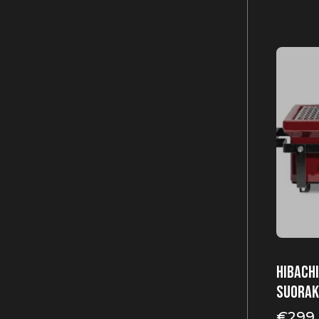
HIBACHI
Suorak
€
299