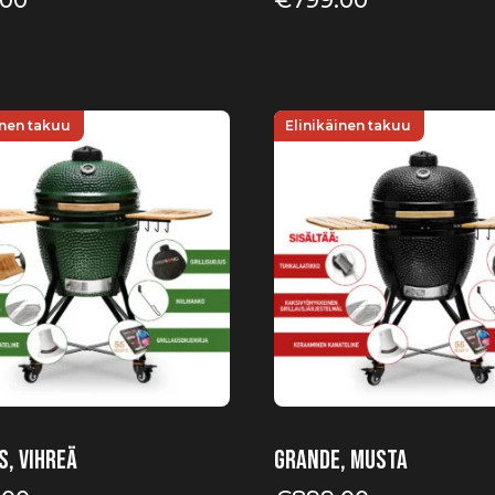
.00
€
799.00
inen takuu
Elinikäinen takuu
s, vihreä
Grande, musta