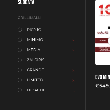
SUODATA
GRILLIMALLI
PICNIC
(1)
MINIMO
(2)
MEDIA
(2)
ŽALGIRIS
(1)
GRANDE
(2)
EVO Min
LIMITED
(2)
€
549
HIBACHI
(1)