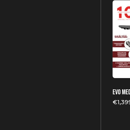
EVO Med
€
1,39