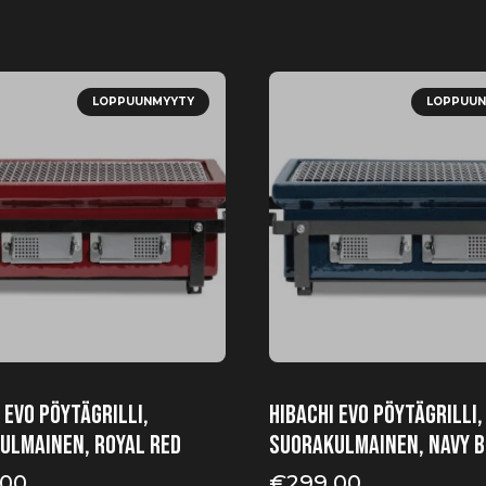
LOPPUUNMYYTY
LOPPUUN
 EVO Pöytägrilli,
HIBACHI EVO Pöytägrilli,
ulmainen, Royal Red
Suorakulmainen, Navy B
.00
€
299.00