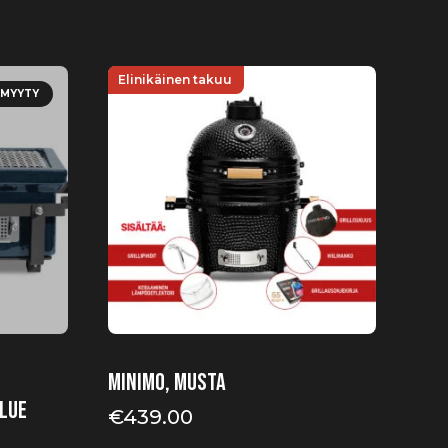
Elinikäinen takuu
MYYTY
Minimo, musta
lue
€
439.00