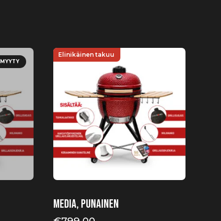
Elinikäinen takuu
MYYTY
Media, punainen