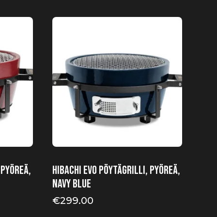
 Pyöreä,
HIBACHI EVO Pöytägrilli, Pyöreä,
Navy Blue
€
299.00