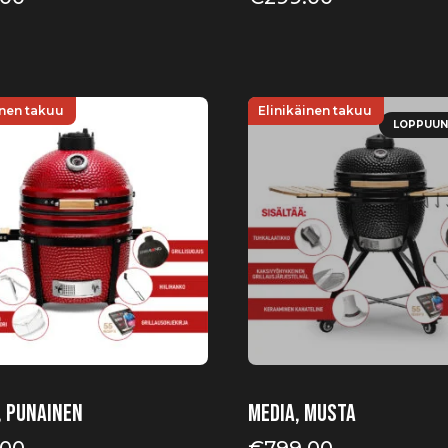
inen takuu
Elinikäinen takuu
LOPPUUN
, punainen
Media, musta