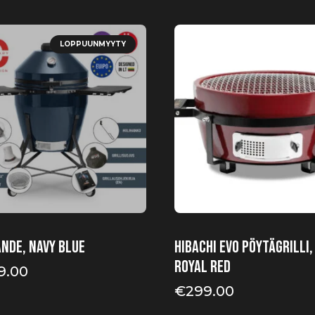
LOPPUUNMYYTY
ande, Navy Blue
HIBACHI EVO pöytägrilli,
Royal Red
9.00
€
299.00