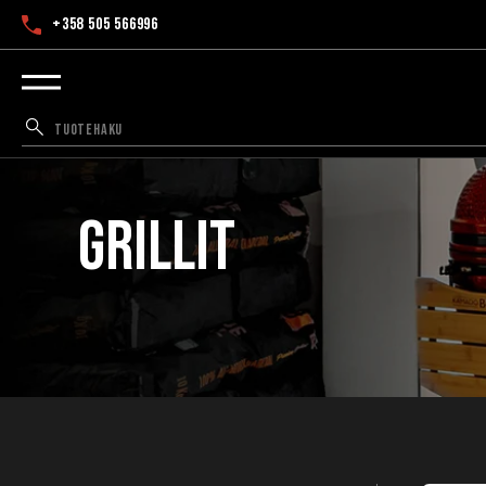
+358 505 566996
Grillit