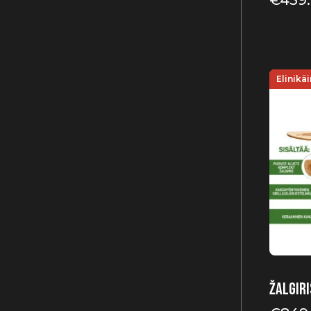
€
439
Elinikä
Žalgiri