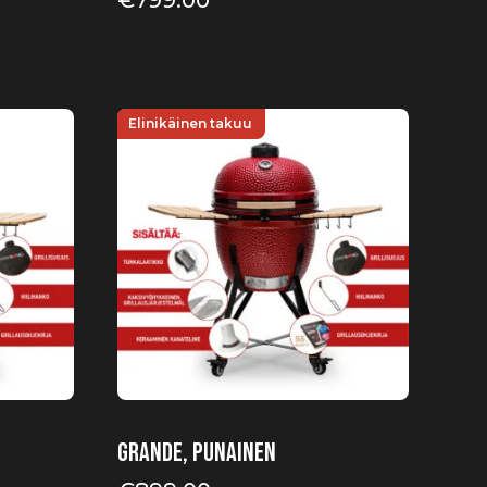
€
799.00
Elinikäinen takuu
Grande, punainen