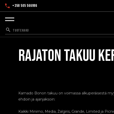
+358 505 566996
RAJATON TAKUU KE
Kamado Bonon takuu on voimassa alkuperäisestä myyn
ehdoin ja ajanjaksoin:
Kaikki Minimo, Media, Žalgiris, Grande, Limited ja Picn