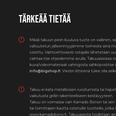
TÄRKEÄÄ TIETÄÄ
Mikäli takuun piiriin kuuluva tuote on viallinen, 
valtuutetun jälleenmyyjämme toimesta siinä maas
ostettu. Vaihtoehtoisesti ostajalle lähetetään uu
vaihtaa itse ohjeidemme avulla. Takuuasioissa os
kuva/videomateriaali vahingosta sähköpostitse
info@bigshop.fi
. Viestin liitteenä tulee olla se
Takuu ei kata metalliosien ruostumista tai hapettu
vaikutusta grillin rakenteelliseen kestävyyteen.
Takuu on voimassa vain Kamado Bonon tai sen vi
tai toimittajien kautta ostetuille tuotteille, jotka
www.kamadobono.fi. Takuuasioita hoidetaan ain