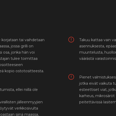
se korjataan tai vaihdetaan
Takuu kattaa vain va
sa, jossa grilli on
asennuksesta, epäas
si osa, jonka hän voi
muuntelusta, huollon
tajan tulee toimittaa
väärästä varastoinni
 osoitteeseen
lkeä kopio ostotositteesta.
Pienet valmistukses
jotka eivät vaikuta t
mista, ellei niillä ole
esteettiset viat, jot
karheus, mikrosäröt ta
rallisten jälleenmyyjien
peitettävissä lasitem
 löytyvät verkkosivulta
oastaan siinä maassa,