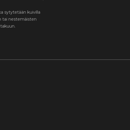
oka sytytetään kuivilla
en tai nestemäisten
 takuun.