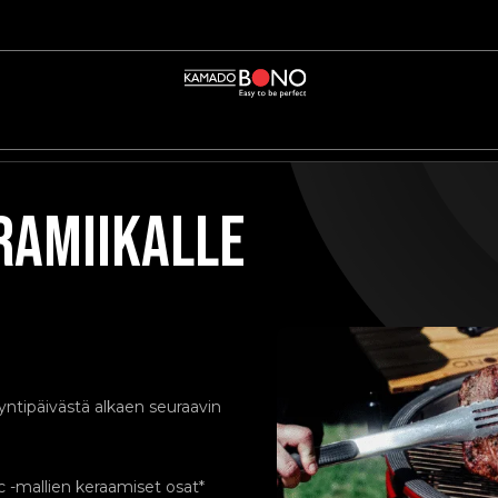
RAMIIKALLE
tipäivästä alkaen seuraavin
ic -mallien keraamiset osat*