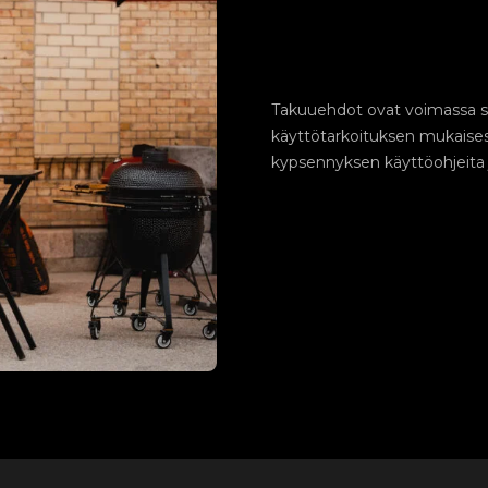
Takuuehdot ovat voimassa sill
käyttötarkoituksen mukaisest
kypsennyksen käyttöohjeita