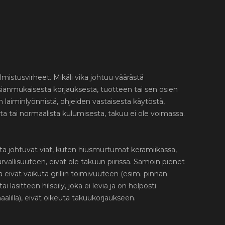
lmistusvirheet. Mikäli vika johtuu väärästä
ianmukaisesta korjauksesta, tuotteen tai sen osien
 laiminlyönnistä, ohjeiden vastaisesta käytöstä,
sta tai normaalista kulumisesta, takuu ei ole voimassa.
ta johtuvat viat, kuten hiusmurtumat keramiikassa,
urvallisuuteen, eivät ole takuun piirissä. Samoin pienet
ka eivät vaikuta grillin toimivuuteen (esim. pinnan
i lasitteen hilseily, joka ei leviä ja on helposti
aalilla), eivät oikeuta takuukorjaukseen.