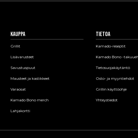
Kauppa
Tietoa
Grillit
Kamado-reseptit
Lisävarusteet
Kamado Bono -takuue
Savustuspuut
Tietosuojakäytäntö
Mausteet ja kastikkeet
Osto- ja myyntiehdot
Varaosat
Grillin käyttöohje
Kamado Bono merch
Yhteystiedot
Lahjakortti