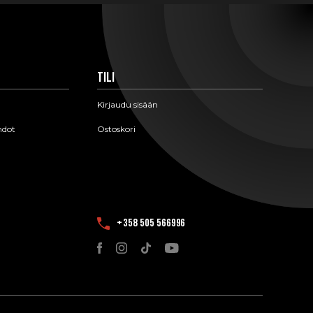
Tili
Kirjaudu sisään
hdot
Ostoskori
+358 505 566996