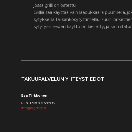
jossa grilli on ostettu.
Grilliä saa käyttää vain laadukkaalla puuhiilellä, j
sytykkeillä tai sähkösytyttimellä. Puun, briketti
sytytysaineiden käyttö on kielletty, ja se mitätöi
TAKUUPALVELUN YHTEYSTIEDOT
Esa Tirkkonen
Puh. +358 505 566996
info@bigshop.fi