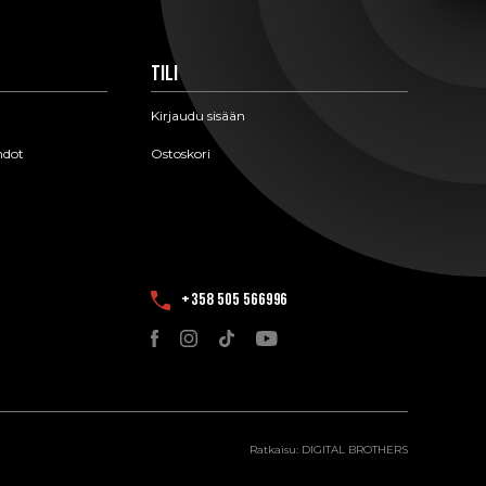
Tili
Kirjaudu sisään
hdot
Ostoskori
+358 505 566996
Ratkaisu:
DIGITAL BROTHERS