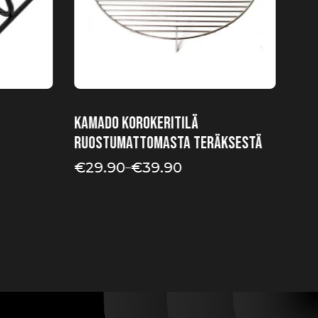
Kamado korokeritilä
ruostumattomasta teräksestä
€
29.90
€
39.90
–
Hintaluokka:
€29.90
-
€39.90