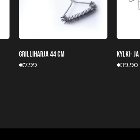
Grilliharja 44 cm
Kylki- j
€
7.99
€
19.90