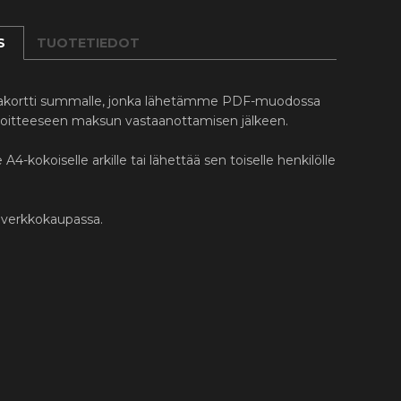
S
TUOTETIEDOT
jakortti summalle, jonka lähetämme PDF-muodossa
oitteeseen maksun vastaanottamisen jälkeen.
 A4-kokoiselle arkille tai lähettää sen toiselle henkilölle
a verkkokaupassa.