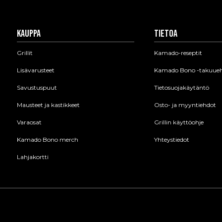
Kauppa
Tietoa
Grillit
Kamado-reseptit
Lisävarusteet
Kamado Bono -takuue
Savustuspuut
Tietosuojakäytäntö
Mausteet ja kastikkeet
Osto- ja myyntiehdot
Varaosat
Grillin käyttöohje
Kamado Bono merch
Yhteystiedot
Lahjakortti