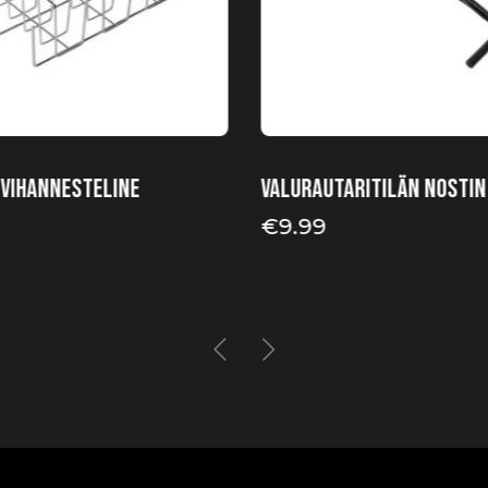
a vihannesteline
Valurautaritilän nostin
€
9.99