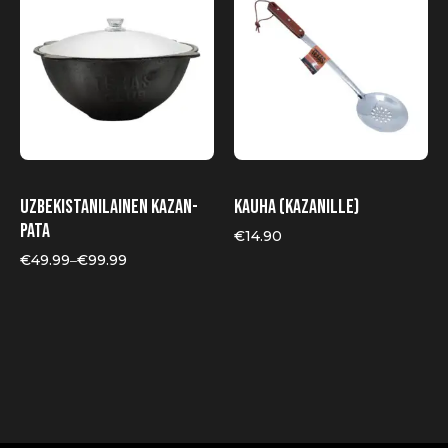
on
useampi
muunnelma.
Voit
tehdä
valinnat
tuotteen
sivulla.
Uzbekistanilainen kazan-
Kauha (kazanille)
pata
€
14.90
€
49.99
€
99.99
–
Hintaluokka:
€49.99
-
€99.99