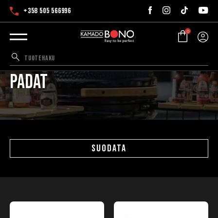
+358 505 566996
0
Padat
SUODATA
Tällä
tuotteella