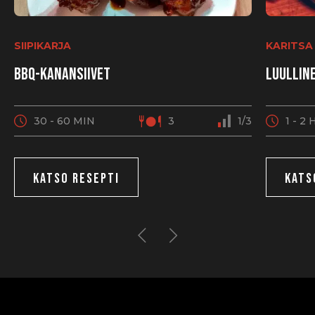
SIIPIKARJA
KARITSA
BBQ-kanansiivet
Luullin
30 - 60 MIN
3
1/3
1 - 2 
KATSO RESEPTI
KATS