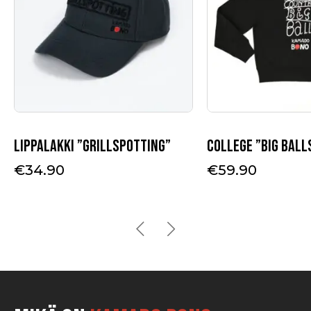
tehdä
valinnat
tuotteen
sivulla.
Lippalakki ”Grillspotting”
College ”Big Ball
€
34.90
€
59.90