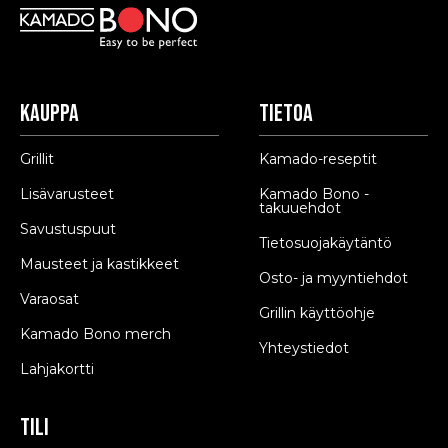
Kauppa
Tietoa
Grillit
Kamado-reseptit
Lisävarusteet
Kamado Bono -
takuuehdot
Savustuspuut
Tietosuojakäytäntö
Mausteet ja kastikkeet
Osto- ja myyntiehdot
Varaosat
Grillin käyttöohje
Kamado Bono merch
Yhteystiedot
Lahjakortti
Tili