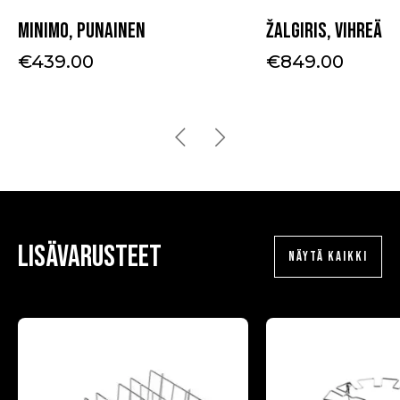
Minimo, punainen
Žalgiris, vihreä
€
439.00
€
849.00
Lisävarusteet
NÄYTÄ KAIKKI