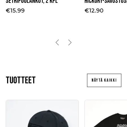
Setripuulankut, 2 kpl
Hickory-savustus
€
15.99
€
12.90
Tuotteet
NÄYTÄ KAIKKI
Tällä
tuotteella
on
useampi
muunnelma.
Voit