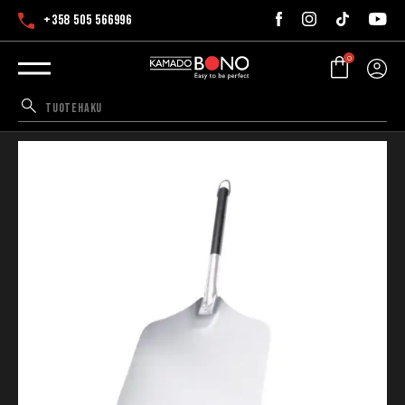
+358 505 566996
0