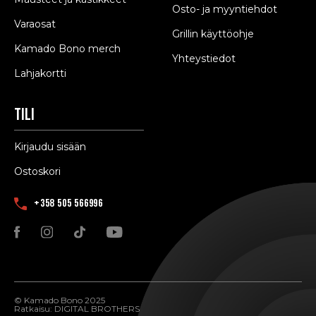
Osto- ja myyntiehdot
Varaosat
Grillin käyttöohje
Kamado Bono merch
Yhteystiedot
Lahjakortti
Tili
Kirjaudu sisään
Ostoskori
+358 505 566996
© Kamado Bono 2025
Ratkaisu:
DIGITAL BROTHERS