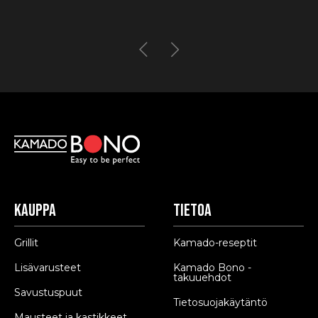
€14.90
-
€24.90
Kauppa
Tietoa
Grillit
Kamado-reseptit
Lisävarusteet
Kamado Bono -
takuuehdot
Savustuspuut
Tietosuojakäytäntö
Mausteet ja kastikkeet