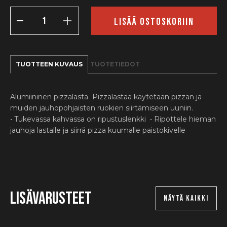
Pizzalapio
määrä
LISÄÄ OSTOSKORIIN
TUOTTEEN KUVAUS
TUOTETIEDOT
Alumiininen pizzalasta Pizzalastaa käytetään pizzan ja
muiden jauhopohjaisten ruokien siirtämiseen uuniin.
• Tukevassa kahvassa on ripustuslenkki • Ripottele hieman
jauhoja lastalle ja siirrä pizza kuumalle paistokivelle
Lisävarusteet
NÄYTÄ KAIKKI