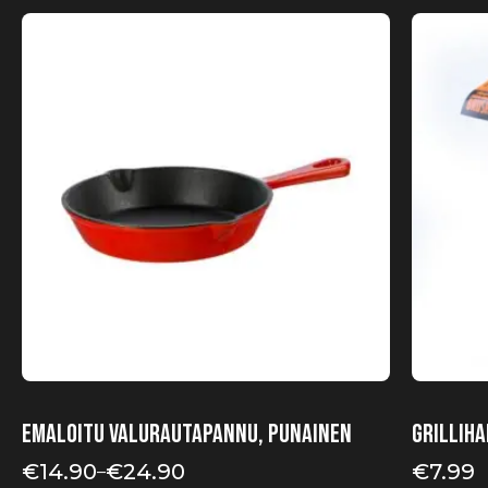
Tällä
tuotteella
on
useampi
muunnelma.
Voit
tehdä
valinnat
tuotteen
sivulla.
Emaloitu valurautapannu, punainen
Grilliha
€
14.90
€
24.90
€
7.99
–
Hintaluokka: