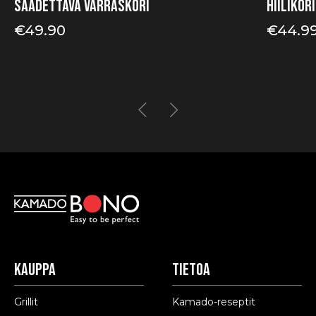
Säädettävä varraskori
Hiilikori
€
49.90
€
44.9
Hintaluo
€44.99
-
€61.90
Kauppa
Tietoa
Grillit
Kamado-reseptit