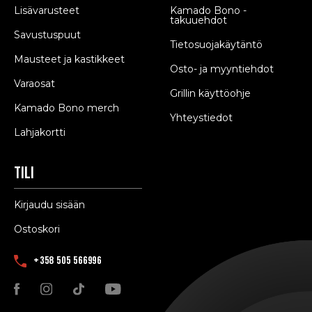
Lisävarusteet
Kamado Bono -
takuuehdot
Savustuspuut
Tietosuojakäytäntö
Mausteet ja kastikkeet
Osto- ja myyntiehdot
Varaosat
Grillin käyttöohje
Kamado Bono merch
Yhteystiedot
Lahjakortti
Tili
Kirjaudu sisään
Ostoskori
+358 505 566996