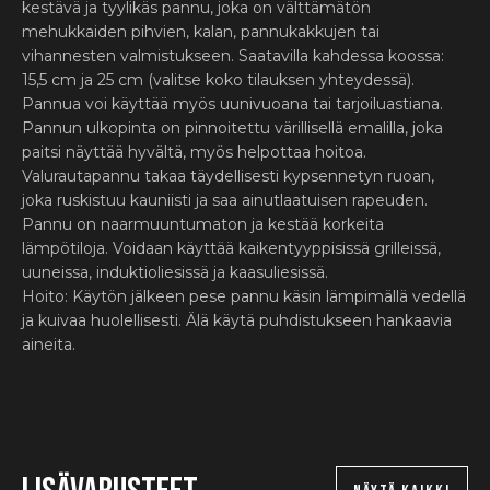
kestävä ja tyylikäs pannu, joka on välttämätön
mehukkaiden pihvien, kalan, pannukakkujen tai
vihannesten valmistukseen. Saatavilla kahdessa koossa:
15,5 cm ja 25 cm (valitse koko tilauksen yhteydessä).
Pannua voi käyttää myös uunivuoana tai tarjoiluastiana.
Pannun ulkopinta on pinnoitettu värillisellä emalilla, joka
paitsi näyttää hyvältä, myös helpottaa hoitoa.
Valurautapannu takaa täydellisesti kypsennetyn ruoan,
joka ruskistuu kauniisti ja saa ainutlaatuisen rapeuden.
Pannu on naarmuuntumaton ja kestää korkeita
lämpötiloja. Voidaan käyttää kaikentyyppisissä grilleissä,
uuneissa, induktioliesissä ja kaasuliesissä.
Hoito: Käytön jälkeen pese pannu käsin lämpimällä vedellä
ja kuivaa huolellisesti. Älä käytä puhdistukseen hankaavia
aineita.