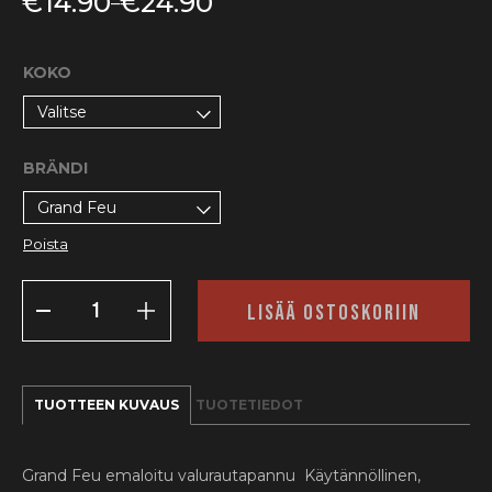
€
14.90
€
24.90
–
Hintaluokka:
€14.90
-
€24.90
KOKO
Valitse
BRÄNDI
Grand Feu
Poista
EMALOITU
LISÄÄ OSTOSKORIIN
VALURAUTAPANNU,
PUNAINEN
MÄÄRÄ
TUOTTEEN KUVAUS
TUOTETIEDOT
Grand Feu emaloitu valurautapannu Käytännöllinen,