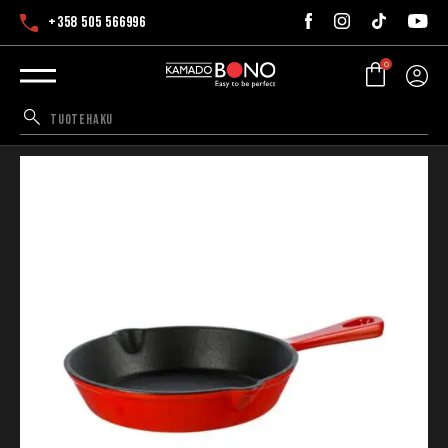
+358 505 566996
0