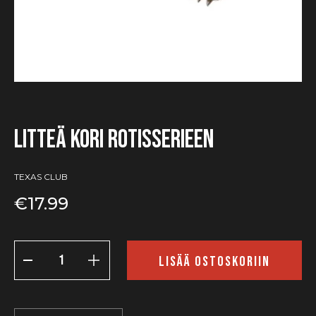
Litteä kori rotisserieen
TEXAS CLUB
€
17.99
Litteä
kori
LISÄÄ OSTOSKORIIN
rotisserieen
määrä