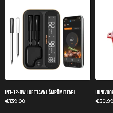
INT-12-BW luettava lämpömittari
Uunivuok
€
139.90
€
39.9