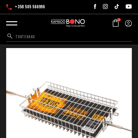
+358 505 566996
0