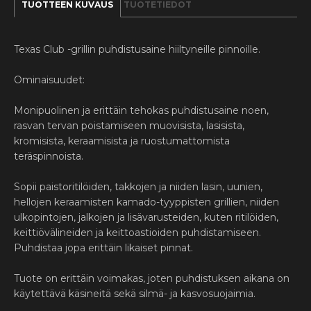
TUOTTEEN KUVAUS
TUOTETIEDOT
Texas Club -grillin puhdistusaine hiiltyneille pinnoille.
Ominaisuudet:
Monipuolinen ja erittäin tehokas puhdistusaine noen,
rasvan tervan poistamiseen muovisista, lasisista,
kromisista, keraamisista ja ruostumattomista
teräspinnoista.
Sopii paistoritilöiden, takkojen ja niiden lasin, uunien,
hellojen keraamisten kamado-tyyppisten grillien, niiden
ulkopintojen, jalkojen ja lisävarusteiden, kuten ritilöiden,
keittiövälineiden ja keittoastioiden puhdistamiseen.
Puhdistaa jopa erittäin likaiset pinnat.
Tuote on erittäin voimakas, joten puhdistuksen aikana on
käytettävä käsineitä sekä silmä- ja kasvosuojaimia.