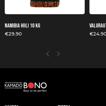
Namibia Hiili 10 kg
Valurau
€
29.90
€
24.9
Hintaluo
€24.90
-
€73.90