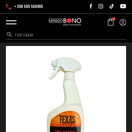
+358 505 566996
0