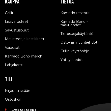
Kauppa
Tietoa
Grillit
Kamado-reseptit
Lisävarusteet
Kamado Bono -
takuuehdot
Savustuspuut
Tietosuojakäytäntö
Mausteet ja kastikkeet
Osto- ja myyntiehdot
Varaosat
Grillin käyttöohje
Kamado Bono merch
Yhteystiedot
Lahjakortti
Tili
Kirjaudu sisään
Ostoskori
+358 505 566996