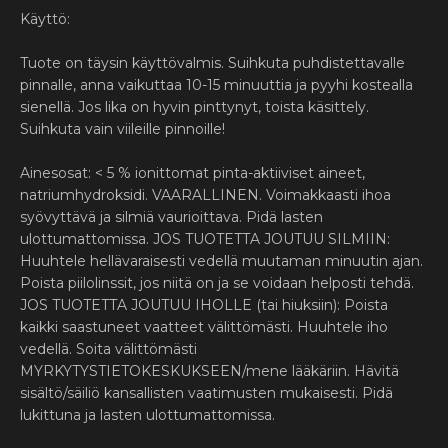
Käyttö:
Tuote on täysin käyttövalmis. Suihkuta puhdistettavalle
pinnalle, anna vaikuttaa 10-15 minuuttia ja pyyhi kostealla
sienellä. Jos lika on hyvin pinttynyt, toista käsittely.
Suihkuta vain viileille pinnoille!
Ainesosat: < 5 % ionittomat pinta-aktiiviset aineet,
natriumhydroksidi. VAARALLINEN. Voimakkaasti ihoa
syövyttävä ja silmiä vaurioittava. Pidä lasten
ulottumattomissa. JOS TUOTETTA JOUTUU SILMIIN:
Huuhtele hellävaraisesti vedellä muutaman minuutin ajan.
Poista piilolinssit, jos niitä on ja se voidaan helposti tehdä.
JOS TUOTETTA JOUTUU IHOLLE (tai hiuksiin): Poista
kaikki saastuneet vaatteet välittömästi. Huuhtele iho
vedellä. Soita välittömästi
MYRKYTYSTIETOKESKUKSEEN/mene lääkäriin. Hävitä
sisältö/säiliö kansallisten vaatimusten mukaisesti. Pidä
lukittuna ja lasten ulottumattomissa.