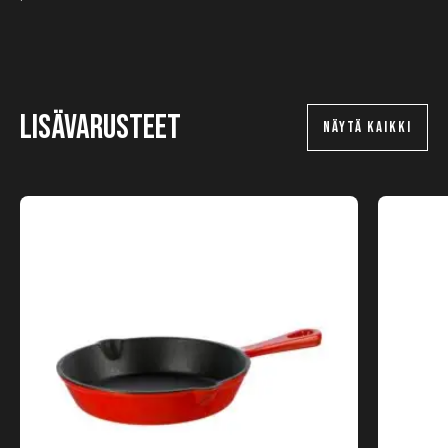
Lisävarusteet
NÄYTÄ KAIKKI
Tällä
tuotteella
on
useampi
muunnelma.
Voit
tehdä
valinnat
tuotteen
sivulla.