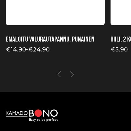
Emaloitu valurautapannu, punainen
Hiili, 2 k
€
14.90
€
24.90
€
5.90
–
Hintaluokka:
€14.90
-
€24.90