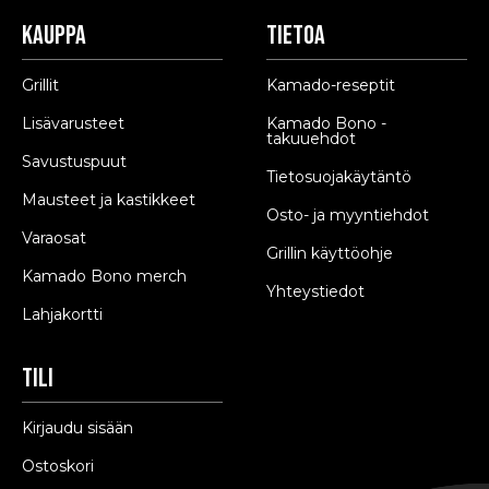
Kauppa
Tietoa
Grillit
Kamado-reseptit
Lisävarusteet
Kamado Bono -
takuuehdot
Savustuspuut
Tietosuojakäytäntö
Mausteet ja kastikkeet
Osto- ja myyntiehdot
Varaosat
Grillin käyttöohje
Kamado Bono merch
Yhteystiedot
Lahjakortti
Tili
Kirjaudu sisään
Ostoskori