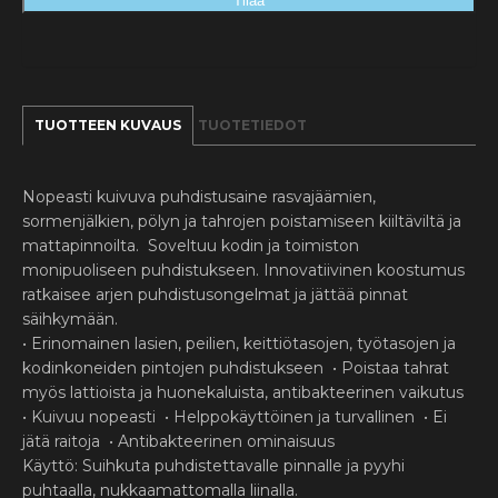
Tilaa
TUOTTEEN KUVAUS
TUOTETIEDOT
Nopeasti kuivuva puhdistusaine rasvajäämien,
sormenjälkien, pölyn ja tahrojen poistamiseen kiiltäviltä ja
mattapinnoilta. Soveltuu kodin ja toimiston
monipuoliseen puhdistukseen. Innovatiivinen koostumus
ratkaisee arjen puhdistusongelmat ja jättää pinnat
säihkymään.
• Erinomainen lasien, peilien, keittiötasojen, työtasojen ja
kodinkoneiden pintojen puhdistukseen • Poistaa tahrat
myös lattioista ja huonekaluista, antibakteerinen vaikutus
• Kuivuu nopeasti • Helppokäyttöinen ja turvallinen • Ei
jätä raitoja • Antibakteerinen ominaisuus
Käyttö: Suihkuta puhdistettavalle pinnalle ja pyyhi
puhtaalla, nukkaamattomalla liinalla.