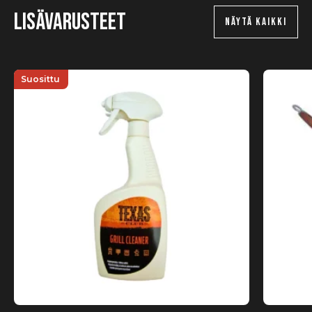
Lisävarusteet
NÄYTÄ KAIKKI
Suosittu