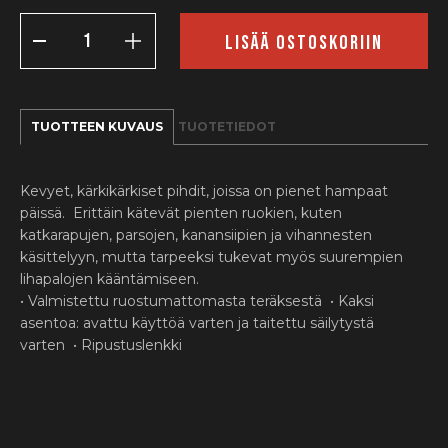
Mereneläväpihdit
35
LISÄÄ OSTOSKORIIN
cm
määrä
TUOTTEEN KUVAUS
TUOTETIEDOT
Kevyet, kärkikärkiset pihdit, joissa on pienet hampaat
päissä. Erittäin kätevät pienten ruokien, kuten
katkarapujen, parsojen, kanansiipien ja vihannesten
käsittelyyn, mutta tarpeeksi tukevat myös suurempien
lihapalojen kääntämiseen.
• Valmistettu ruostumattomasta teräksestä • Kaksi
asentoa: avattu käyttöä varten ja taitettu säilytystä
varten • Ripustuslenkki