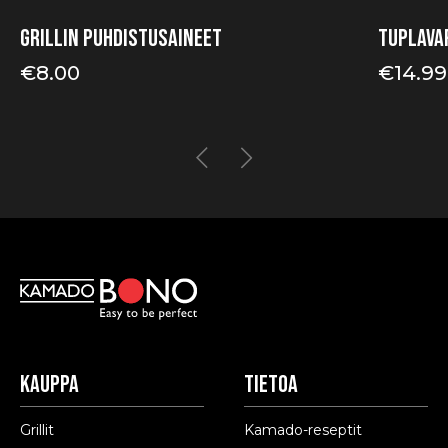
Grillin puhdistusaineet
Tuplava
€
8.00
€
14.99
Kauppa
Tietoa
Grillit
Kamado-reseptit