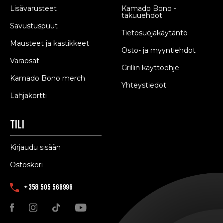
Lisävarusteet
Kamado Bono -
takuuehdot
Savustuspuut
Tietosuojakäytäntö
Mausteet ja kastikkeet
Osto- ja myyntiehdot
Varaosat
Grillin käyttöohje
Kamado Bono merch
Yhteystiedot
Lahjakortti
Tili
Kirjaudu sisään
Ostoskori
+358 505 566996