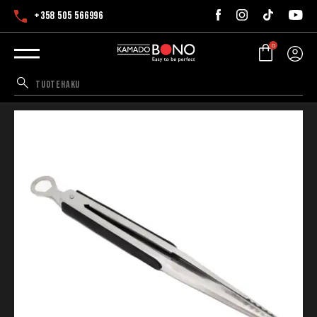
+358 505 566996
0